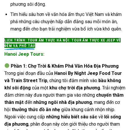
phương sôi động.
Tìm hiểu sâu hơn về văn hóa ẩm thực Việt Nam và khám
phá những câu chuyện hấp dẫn đằng sau mỗi món ăn,
mang đến cho bạn trải nghiệm vừa bổ ích vừa khó quên.
LỊCH TRÌNH: TOUR ẨM THỰC HÀ NỘI: TOUR ẨM THỰC XE JEEP VỀ
ĐÊM VÀ PHỐ TÀU
Hanoi Jeep Tours:
Phần 1: Chợ Trời & Khám Phá Văn Hóa Địa Phương
Trong giai đoạn đầu của
Hanoi By Night Jeep Food Tour
và Train Street Trip
, chúng tôi đắm mình vào
bầu không
khí sôi động
của một
khu chợ trời địa phương
. Trải nghiệm
đắm chìm này đưa người tham gia vào những
chuyến thăm
thân mật
đến
những ngôi nhà địa phương
, mang đến cơ
hội
thưởng thức đồ ăn nhẹ
giữa khung cảnh nhộn nhịp.
Ngoài việc cung cấp
những hiểu biết sâu sắc
về
lối sống
địa phương
, phân đoạn này còn giới thiệu cho người tham