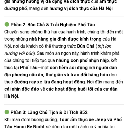
gia
những hương vị đa dạng và đích thực
của
ẩm thực
đường phố
, mang đến
hương vị đích thực của Hà Nội
.
Phần 2: Bún Chả & Trải Nghiệm Phố Tàu
Chuyển sang chặng thứ hai của hành trình, chúng tôi đến một
trong những
nhà hàng gia đình được kính trọng
của Hà
Nội, nơi du khách có thể thưởng thức
Bún Chả
(
thịt lợn
nướng với bún
). Sau món ăn ngon này, hành trình khám phá
của chúng tôi tiếp tục qua
những con phố nhộn nhịp
, kết
thúc tại
Phố Tàu
—một
con hẻm sôi động
nơi
người dân
địa phương nấu ăn, thư giãn và trao đổi hàng hóa
dọc
theo
đường ray xe lửa đang hoạt động
. Nơi đây mang đến
cái nhìn độc đáo
về
các hoạt động buổi tối của cư dân
Hà Nội
.
Phần 3: Lăng Chủ Tịch & Di Tích B52
Khi màn đêm buông xuống,
Tour ẩm thực xe Jeep và Phố
Tàu Hanoi By Night
sẽ dừng lại một cách có ý nghĩa tại