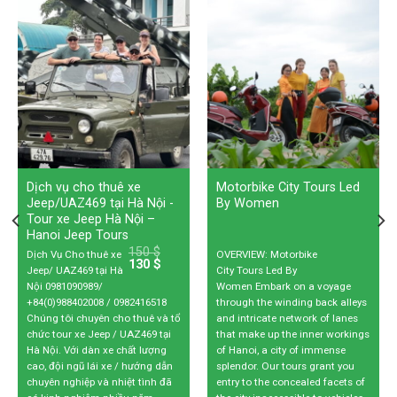
Dịch vụ cho thuê xe
Motorbike City Tours Led
Jeep/UAZ469 tại Hà Nội -
By Women
Tour xe Jeep Hà Nội –
Hanoi Jeep Tours
150
$
Dịch Vụ Cho thuê xe
OVERVIEW: Motorbike
130
$
Jeep/ UAZ469 tại Hà
City Tours Led By
Nội 0981090989/
Women Embark on a voyage
+84(0)988402008 / 0982416518
through the winding back alleys
Chúng tôi chuyên cho thuê và tổ
and intricate network of lanes
chức tour xe Jeep / UAZ469 tại
that make up the inner workings
Hà Nội. Với dàn xe chất lượng
of Hanoi, a city of immense
cao, đội ngũ lái xe / hướng dẫn
splendor. Our tours grant you
chuyên nghiệp và nhiệt tình đã
entry to the concealed facets of