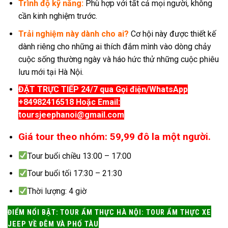
Trình độ kỹ năng:
Phù hợp với tất cả mọi người, không
cần kinh nghiệm trước.
Trải nghiệm này dành cho ai?
Cơ hội này được thiết kế
dành riêng cho những ai thích đắm mình vào dòng chảy
cuộc sống thường ngày và háo hức thử những cuộc phiêu
lưu mới tại Hà Nội.
ĐẶT TRỰC TIẾP 24/7 qua Gọi điện/WhatsApp
+84982416518 Hoặc Email:
toursjeephanoi@gmail.com
Giá tour theo nhóm: 59,99 đô la một người.
Tour buổi chiều 13:00 – 17:00
Tour buổi tối 17:30 – 21:30
Thời lượng: 4 giờ
ĐIỂM NỔI BẬT: TOUR ẨM THỰC HÀ NỘI: TOUR ẨM THỰC XE
JEEP VỀ ĐÊM VÀ PHỐ TÀU