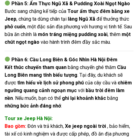
Phần 5: Ẩm Thực Ngũ Xã & Pudding Xoài Ngọt Ngào
Bước sang chặng kế tiếp của
Tour ẩm thực đêm bằng xe
Jeep
, chúng ta dừng chân tại
làng Ngũ Xã
để thưởng thức
phở cuốn
, một đặc sản địa phương với hương vị tinh tế. Sau
bữa ăn chính là
món tráng miệng pudding xoài
, thêm
một
chút ngọt ngào
vào hành trình đêm đầy sắc màu.
Phần 6: Cầu Long Biên & Góc Nhìn Hà Nội Đêm
Kết thúc chuyến tham quan
bằng chuyến ghé thăm
Cầu
Long Biên mang tính biểu tượng
. Tại đây, du khách sẽ
được
tìm hiểu về lịch sử phong phú
của cây cầu và
chiêm
ngưỡng quang cảnh ngoạn mục
với
bầu trời đêm làm
nền
. Nếu muốn, bạn có thể
ghi lại khoảnh khắc
bằng
những bức ảnh đáng nhớ
.
Tour xe Jeep Hà Nội:
Bao gồm:
Đón và trả khách,
Xe jeep ngoài trời
, bảo hiểm,
tài xế có kinh nghiệm và được cấp phép, đồ ăn địa phương