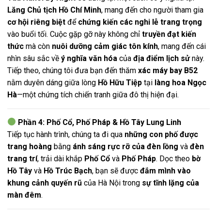
Lăng Chủ tịch Hồ Chí Minh
, mang đến cho người tham gia
cơ hội riêng biệt
để
chứng kiến các nghi lễ trang trọng
vào buổi tối. Cuộc gặp gỡ này không chỉ
truyền đạt kiến
thức
mà còn
nuôi dưỡng cảm giác tôn kính
, mang đến cái
nhìn sâu sắc về
ý nghĩa văn hóa
của
địa điểm lịch sử
này.
Tiếp theo, chúng tôi đưa bạn đến thăm
xác máy bay B52
nằm duyên dáng giữa lòng
Hồ Hữu Tiệp
tại
làng hoa Ngọc
Hà
—một chứng tích chiến tranh giữa đô thị hiện đại.
Phần 4: Phố Cổ, Phố Pháp & Hồ Tây Lung Linh
Tiếp tục hành trình, chúng ta đi qua
những con phố được
trang hoàng
bằng
ánh sáng rực rỡ của đèn lồng
và
đèn
trang trí
, trải dài khắp
Phố Cổ
và
Phố Pháp
. Dọc theo
bờ
Hồ Tây
và
Hồ Trúc Bạch
, bạn sẽ được
đắm mình vào
khung cảnh quyến rũ
của Hà Nội trong
sự tĩnh lặng của
màn đêm
.