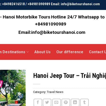
ok: +84982416518 / +84981090989 Email: info@biketourshanoi.com
- Hanoi Motorbike Tours
Hotline 24/7 Whatsapp to
+84981090989
Email:info@biketourshanoi.com
m Destinations
About Us
Our difference
Contact 
Hanoi Jeep Tour – Trải Ngh
Category:
Travel News