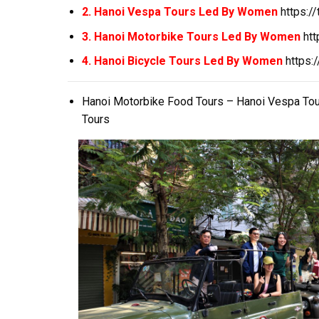
2. Hanoi Vespa Tours Led By Women
https:/
3. Hanoi Motorbike Tours Led By Women
ht
4. Hanoi Bicycle Tours Led By Women
https:
Hanoi Motorbike Food Tours – Hanoi Vespa Tou
Tours