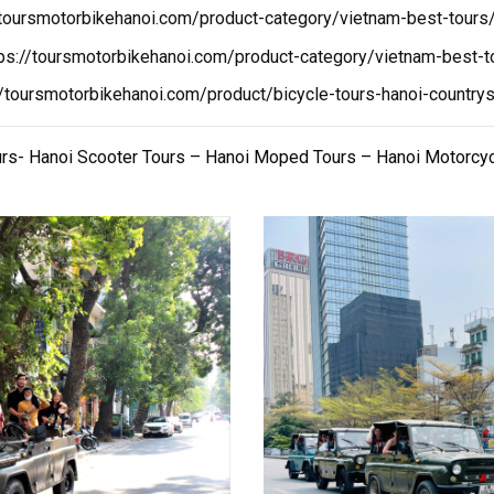
/toursmotorbikehanoi.com/product-category/vietnam-best-tours/
tps://toursmotorbikehanoi.com/product-category/vietnam-best-t
//toursmotorbikehanoi.com/product/bicycle-tours-hanoi-countrys
rs- Hanoi Scooter Tours – Hanoi Moped Tours – Hanoi Motorcy