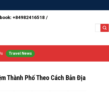
 book: +84982416518 /
Search
for:
Us
Travel News
iệm Thành Phố Theo Cách Bản Địa