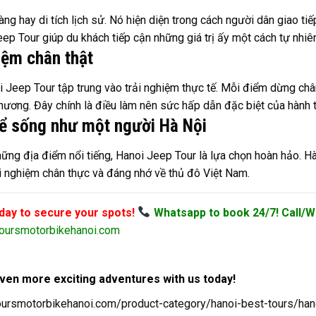
g hay di tích lịch sử. Nó hiện diện trong cách người dân giao ti
eep Tour giúp du khách tiếp cận những giá trị ấy một cách tự nhiê
iệm chân thật
 Jeep Tour tập trung vào trải nghiệm thực tế. Mỗi điểm dừng ch
ương. Đây chính là điều làm nên sức hấp dẫn đặc biệt của hành t
để sống như một người Hà Nội
ng địa điểm nổi tiếng, Hanoi Jeep Tour là lựa chọn hoàn hảo. Hà
i nghiệm chân thực và đáng nhớ về thủ đô Việt Nam.
oday to secure your spots!
Whatsapp to book 24/7! Call/W
oursmotorbikehanoi.com
ven more exciting adventures with us today!
toursmotorbikehanoi.com/product-category/hanoi-best-tours/han