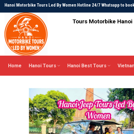
Skip
Hanoi Motorbike Tours Led By Women Hotline 24/7 Whatsapp to bo
to
content
Tours Motorbike Hanoi 
Home
Hanoi Tours
Hanoi Best Tours
Vietna