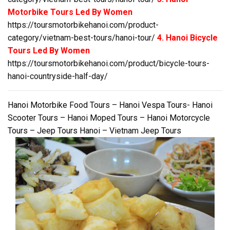
Motorbike Tours Led By Women
https://toursmotorbikehanoi.com/product-
category/vietnam-best-tours/hanoi-tour/
4. Hanoi Bicycle
Tours Led By Women
https://toursmotorbikehanoi.com/product/bicycle-tours-
hanoi-countryside-half-day/
Hanoi Motorbike Food Tours – Hanoi Vespa Tours- Hanoi
Scooter Tours – Hanoi Moped Tours – Hanoi Motorcycle
Tours – Jeep Tours Hanoi – Vietnam Jeep Tours