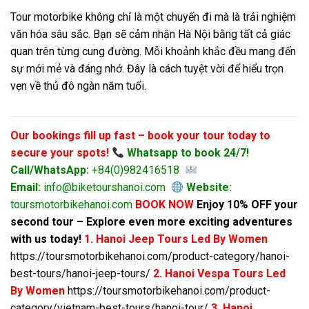
Tour motorbike không chỉ là một chuyến đi mà là trải nghiệm
văn hóa sâu sắc. Bạn sẽ cảm nhận Hà Nội bằng tất cả giác
quan trên từng cung đường. Mỗi khoảnh khắc đều mang đến
sự mới mẻ và đáng nhớ. Đây là cách tuyệt vời để hiểu trọn
vẹn về thủ đô ngàn năm tuổi.
Our bookings fill up fast – book your tour today to
secure your spots!
Whatsapp to book 24/7!
Call/WhatsApp:
+84(0)982416518
Email:
info@biketourshanoi.com
Website:
toursmotorbikehanoi.com
BOOK NOW
Enjoy 10% OFF your
second tour – Explore even more exciting adventures
with us today!
1. Hanoi Jeep Tours Led By Women
https://toursmotorbikehanoi.com/product-category/hanoi-
best-tours/hanoi-jeep-tours/
2. Hanoi Vespa Tours Led
By Women
https://toursmotorbikehanoi.com/product-
category/vietnam-best-tours/hanoi-tour/
3. Hanoi