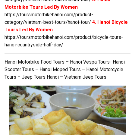
Motorbike Tours Led By Women
https://toursmotorbikehanoi.com/product-
category/vietnam-best-tours/hanoi-tour/
4. Hanoi Bicycle
Tours Led By Women
https://toursmotorbikehanoi.com/product/bicycle-tours-
hanoi-countryside-half-day/
Hanoi Motorbike Food Tours – Hanoi Vespa Tours- Hanoi
Scooter Tours – Hanoi Moped Tours – Hanoi Motorcycle
Tours – Jeep Tours Hanoi – Vietnam Jeep Tours