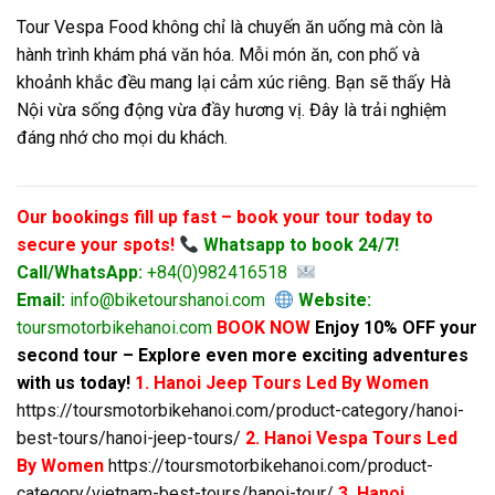
Tour Vespa Food không chỉ là chuyến ăn uống mà còn là
hành trình khám phá văn hóa. Mỗi món ăn, con phố và
khoảnh khắc đều mang lại cảm xúc riêng. Bạn sẽ thấy Hà
Nội vừa sống động vừa đầy hương vị. Đây là trải nghiệm
đáng nhớ cho mọi du khách.
Our bookings fill up fast – book your tour today to
secure your spots!
Whatsapp to book 24/7!
Call/WhatsApp:
+84(0)982416518
Email:
info@biketourshanoi.com
Website:
toursmotorbikehanoi.com
BOOK NOW
Enjoy 10% OFF your
second tour – Explore even more exciting adventures
with us today!
1. Hanoi Jeep Tours Led By Women
https://toursmotorbikehanoi.com/product-category/hanoi-
best-tours/hanoi-jeep-tours/
2. Hanoi Vespa Tours Led
By Women
https://toursmotorbikehanoi.com/product-
category/vietnam-best-tours/hanoi-tour/
3. Hanoi